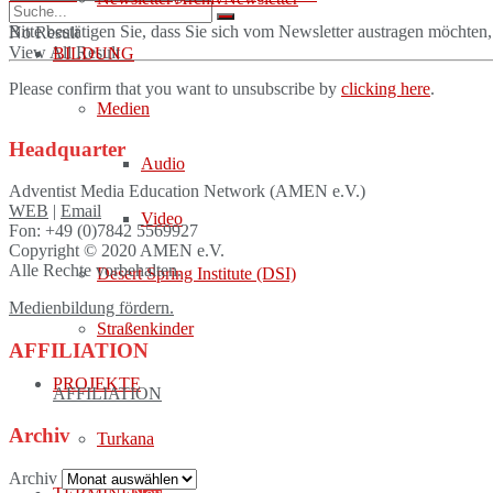
Bitte bestätigen Sie, dass Sie sich vom Newsletter austragen möchten
No Result
View All Result
BILDUNG
Please confirm that you want to unsubscribe by
clicking here
.
Medien
Headquarter
Audio
Adventist Media Education Network (AMEN e.V.)
WEB
|
Email
Video
Fon: +49 (0)7842 5569927
Copyright © 2020 AMEN e.V.
Alle Rechte vorbehalten.
Desert Spring Institute (DSI)
Medienbildung fördern.
Straßenkinder
AFFILIATION
PROJEKTE
AFFILIATION
Archiv
Turkana
Archiv