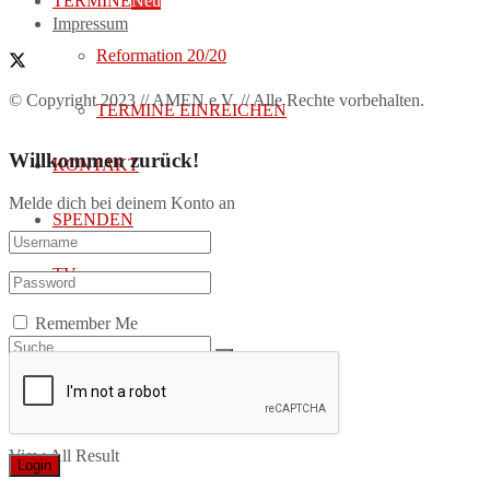
TERMINE
Neu
Impressum
Reformation 20/20
© Copyright 2023 // AMEN e.V. // Alle Rechte vorbehalten.
TERMINE EINREICHEN
Willkommen zurück!
KONTAKT
Melde dich bei deinem Konto an
SPENDEN
TV
Remember Me
No Result
View All Result