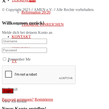
TERMINE
Neu
© Copyright 2023 // AMEN e.V. // Alle Rechte vorbehalten.
Reformation 20/20
Willkommen zurück!
TERMINE EINREICHEN
Melde dich bei deinem Konto an
KONTAKT
SPENDEN
Remember Me
TV
No Result
Passwort vergessen?
Registrieren
View All Result
Neues Konto erstellen!