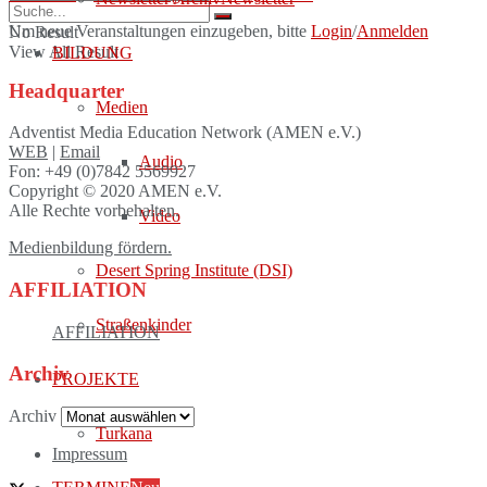
Um neue Veranstaltungen einzugeben, bitte
Login
/
Anmelden
No Result
View All Result
BILDUNG
Headquarter
Medien
Adventist Media Education Network (AMEN e.V.)
WEB
|
Email
Audio
Fon: +49 (0)7842 5569927
Copyright © 2020 AMEN e.V.
Alle Rechte vorbehalten.
Video
Medienbildung fördern.
Desert Spring Institute (DSI)
AFFILIATION
Straßenkinder
AFFILIATION
Archiv
PROJEKTE
Archiv
Turkana
Impressum