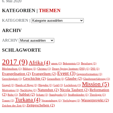
6. Mai 2020
KATEGORIEN |
THEMEN
KATEGORIEN |
ARCHIV
ARCHIV
SCHLAGWORTE
2017
(9)
Afrika
(4)
amen
(1)
Bekenntnis
(1)
Berufung
(1)
Bibelstudium
(1)
Bildung
(1)
Christus
(1)
Desert Spring Institute (DSI)
(1)
DSI
(1)
Event
(3)
Evangelisation
(2)
Evangelium
(2)
Gegenreformation
(1)
Geschichte
(2)
Glaube
(2)
Gerechtigkeit
(1)
Gesundheit
(1)
Glaubenserfahrung
(1)
Mission
(5)
Gospel
(1)
Hands of Hope
(1)
Hingabe
(1)
Leid
(1)
Lockdown
(1)
Natundun
(2)
Nicola Taubert
(2)
Reformation
Motivation
(1)
Nachfolge
(1)
(2)
Sabbat
(2)
Ruhe
(1)
Scham
(1)
Standpunkt
(1)
Straßenkinder
(1)
Theologie
(1)
Turkana
(4)
Wasserprojekt
(2)
Trauer
(1)
Veranstaltung
(1)
Verfolgung
(1)
Zeitgeschehen
(2)
Zeichen der Zeit
(1)