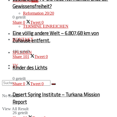
TERMINE
Neu
Gewissensfreiheit?
Reformation 20/20
0 geteilt
Share
0
Tweet
0
TERMINE EINREICHEN
Eine völlig andere Welt – 6.807,68 km von
Zuhause entfernt.
KONTAKT
101 geteilt
SPENDEN
Share
101
Tweet
0
TV
Kinder des Lichts
0 geteilt
Share
0
Tweet
0
Desert Spring Institute – Turkana Mission
No Result
Report
View All Result
26 geteilt