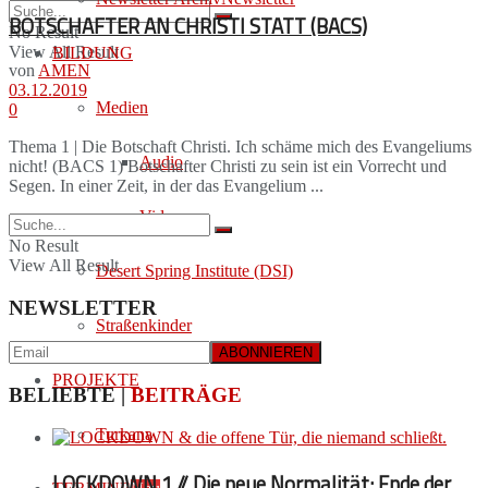
BOTSCHAFTER AN CHRISTI STATT (BACS)
No Result
View All Result
BILDUNG
von
AMEN
03.12.2019
Medien
0
Thema 1 | Die Botschaft Christi. Ich schäme mich des Evangeliums
Audio
nicht! (BACS 1) Botschafter Christi zu sein ist ein Vorrecht und
Segen. In einer Zeit, in der das Evangelium ...
Video
No Result
View All Result
Desert Spring Institute (DSI)
NEWSLETTER
Straßenkinder
PROJEKTE
BELIEBTE |
BEITRÄGE
Turkana
LOCKDOWN 1 // Die neue Normalität: Ende der